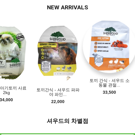
NEW ARRIVALS
토끼 사료 - 셔우드
끼 응급회...
토끼 간식 - 셔우드 소
동물 관절...
54,000
끼간식 - 셔우드 파파
33,500
야 파인...
22,000
셔우드의 차별점