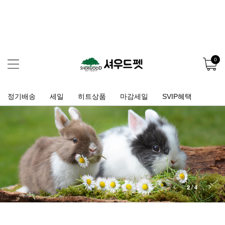
0
정기배송
세일
히트상품
마감세일
SVIP혜택
3
/
4