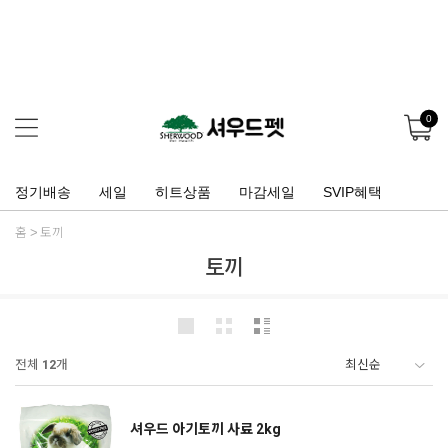
0
정기배송
세일
히트상품
마감세일
SVIP혜택
홈
토끼
토끼
전체
12
개
셔우드 아기토끼 사료 2kg