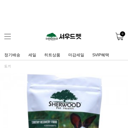
0
정기배송
세일
히트상품
마감세일
SVIP혜택
토끼